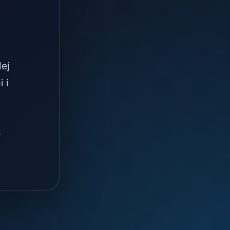
lej
 i
.