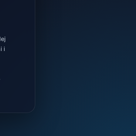
lej
 i
.