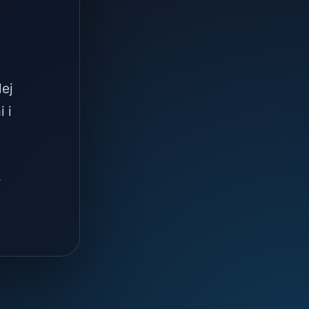
lej
 i
.