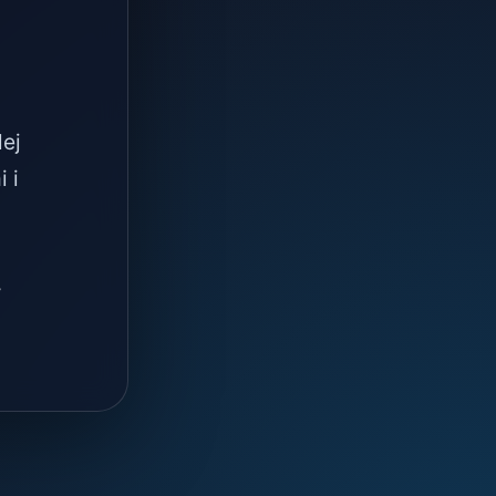
lej
 i
.