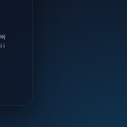
lej
 i
.