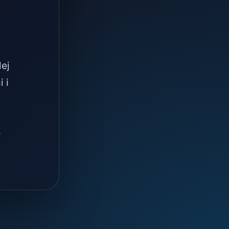
lej
 i
.