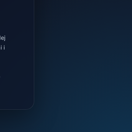
lej
 i
.