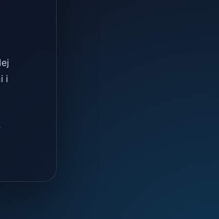
lej
 i
.