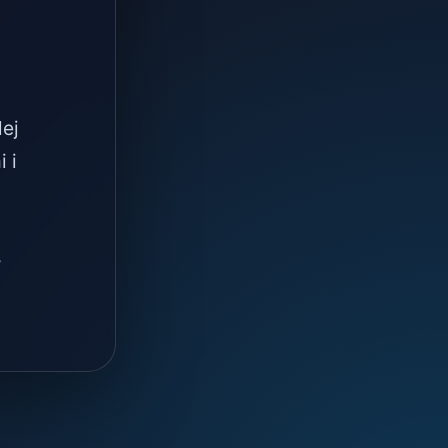
lej
 i
.